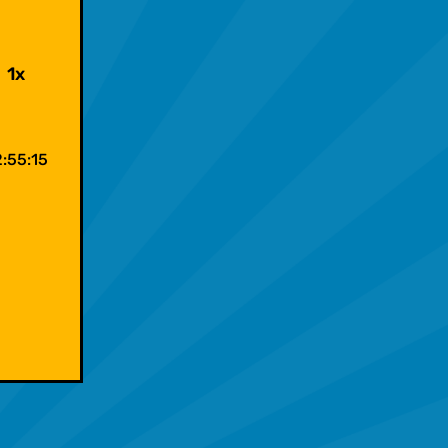
Lorcana x Radio Nukular - Folge 024!
1x
:55:15