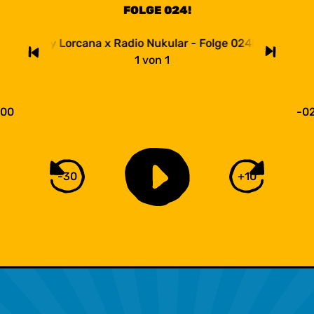
FOLGE 024!
Disney Lorcana x Radio Nukular - Folge 024!
Disney 
1
von
1
:00
-02
-30
+10