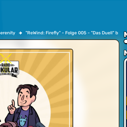
Serenity
"ReWind: Firefly" - Folge 005 - "Das Duell" bzw.