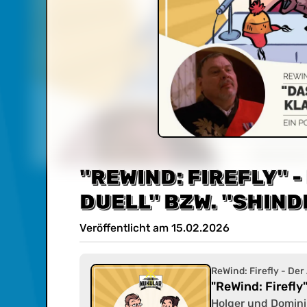
"REWIND: FIREFLY" -
DUELL" BZW. "SHIND
Veröffentlicht am
15
.
02
.
2026
ReWind: Firefly - Der
"ReWind: Firefly
Holger und Domini