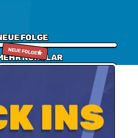
NEUE FOLGE
 "Shinding"
Episode 272 - Battle der Besten: Fahrzeuge der Popkultur
NEUE FOLGE
MEHR NUKULAR
Neuster Blog beitrag