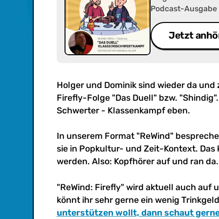
Podcast-Ausgabe zu
Heute geht es um 
Klassenkampf ebe
Jetzt anhö
Holger und Dominik sind wieder da und
Firefly-Folge "Das Duell" bzw. "Shindig
Schwerter - Klassenkampf eben.
In unserem Format "ReWind" besprechen 
sie in Popkultur- und Zeit-Kontext. Da
werden. Also: Kopfhörer auf und ran da.
"ReWind: Firefly" wird aktuell auch auf 
könnt ihr sehr gerne ein wenig Trinkgel
unterstützen wollt, dann schaut gerne