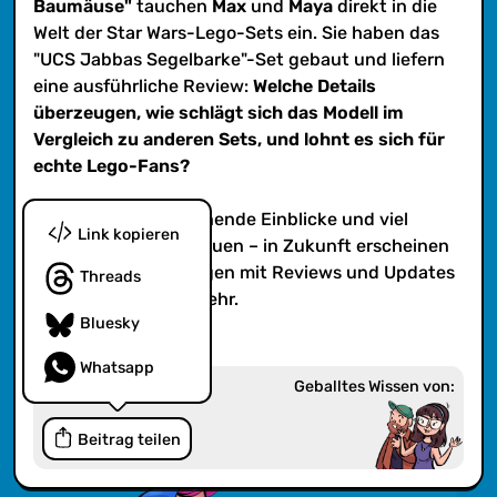
Baumäuse"
tauchen
Max
und
Maya
direkt in die
Welt der Star Wars-Lego-Sets ein. Sie haben das
"UCS Jabbas Segelbarke"-Set gebaut und liefern
eine ausführliche Review:
Welche Details
überzeugen, wie schlägt sich das Modell im
Vergleich zu anderen Sets, und lohnt es sich für
echte Lego-Fans?
Freut euch auf spannende Einblicke und viel
Link kopieren
Begeisterung fürs Bauen – in Zukunft erscheinen
regelmäßig neue Folgen mit Reviews und Updates
Threads
rund um Lego und mehr.
Bluesky
Whatsapp
Geballtes Wissen von:
Beitrag teilen