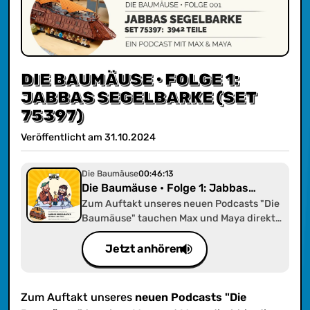
DIE BAUMÄUSE • FOLGE 1:
JABBAS SEGELBARKE (SET
75397)
Veröffentlicht am
31
.
10
.
2024
Die Baumäuse
00:46:13
Die Baumäuse • Folge 1: Jabbas
Segelbarke (Set 75397)
Zum Auftakt unseres neuen Podcasts "Die
Baumäuse" tauchen Max und Maya direkt
in die Welt der Star Wars-Lego-Sets ein. Sie
haben das "UCS Jabbas Segelbarke"-Set
Jetzt anhören
gebaut und liefern eine ausführliche
Review.
Zum Auftakt unseres
neuen Podcasts "Die