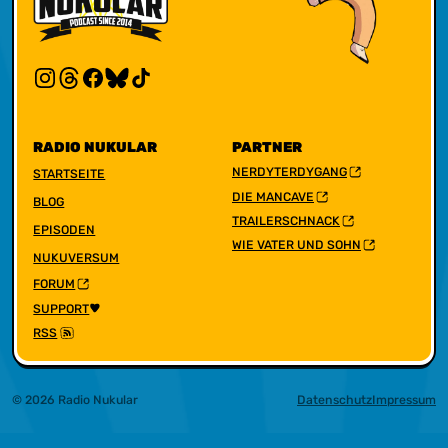
RADIO NUKULAR
PARTNER
NERDYTERDYGANG
STARTSEITE
DIE MANCAVE
BLOG
TRAILERSCHNACK
EPISODEN
WIE VATER UND SOHN
NUKUVERSUM
FORUM
SUPPORT
RSS
© 2026 Radio Nukular
Datenschutz
Impressum