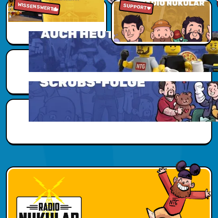
WISSENSWERT
Zu den Reviews
Jetzt reinhören
SUPPORT
Scubs Zusatzwissen
Scubs Zusatzwissen