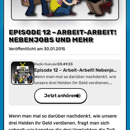
EPISODE 12 – ARBEIT-ARBEIT!
NEBENJOBS UND MEHR
Veröffentlicht am
30
.
01
.
2015
Radio Nukular
03:49:33
Episode 12 – Arbeit-Arbeit! Nebenjobs
und mehr
Wenn man mal so darüber nachdenkt, wie
unsere drei Helden ihr Geld verdienen,
fragt man sich schnell: wie konnten die
drei Verrückten die Zeit zwischen
Jetzt anhören
Zivildienst und Rap bzw. redaktioneller
Tätigkeit überbrücken? Nach unserem
berühmt berüchtigten Podcast über den
Wenn man mal so darüber nachdenkt, wie unsere
Zivildienst folgt daher nun der Podcast mit
drei Helden ihr Geld verdienen, fragt man sich
den Schwerpunkten Nebenjobs und den
schnell: wie konnten die drei Verrückten die Zeit