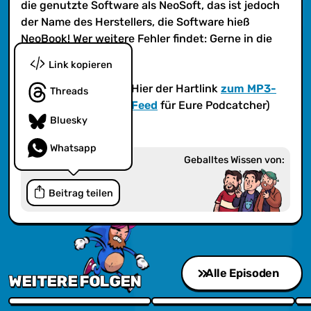
die genutzte Software als NeoSoft, das ist jedoch
der Name des Herstellers, die Software hieß
NeoBook! Wer weitere Fehler findet: Gerne in die
Kommentare!
Link kopieren
(iTunes?
Ja! iTunes
! Hier der Hartlink
zum MP3-
Threads
Feed
bzw.
zum AAC-Feed
für Eure Podcatcher)
Bluesky
Whatsapp
Geballtes Wissen von:
Beitrag teilen
Alle Episoden
WEITERE FOLGEN
Episode 272 - Battle der Besten: Fahrzeuge der Popkultur
Episode 271 - Physische Medien
Ep