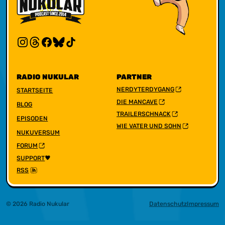
RADIO NUKULAR
PARTNER
NERDYTERDYGANG
STARTSEITE
DIE MANCAVE
BLOG
TRAILERSCHNACK
EPISODEN
WIE VATER UND SOHN
NUKUVERSUM
FORUM
SUPPORT
RSS
© 2026 Radio Nukular
Datenschutz
Impressum