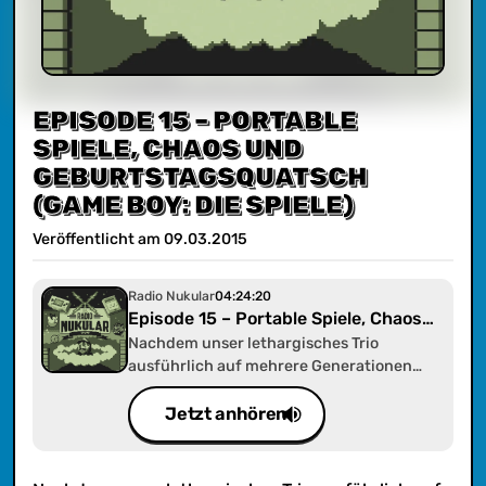
EPISODE 15 – PORTABLE
SPIELE, CHAOS UND
GEBURTSTAGSQUATSCH
(GAME BOY: DIE SPIELE)
Veröffentlicht am
09
.
03
.
2015
Radio Nukular
04:24:20
Episode 15 – Portable Spiele, Chaos
und Geburtstagsquatsch (Game Boy:
Nachdem unser lethargisches Trio
ausführlich auf mehrere Generationen
Die Spiele)
tragbarer Handheld-Konsolen einging, ist
es jetzt Zeit für das Fleisch am Knochen,
Jetzt anhören
die Cartridge im Game Boy: Die Spiele!