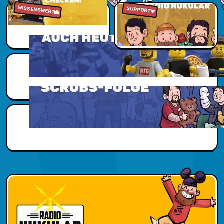
WISSENSWERT
Zu den Reviews
Jetzt reinhören
SUPPORT
Scubs Zusatzwissen
Scubs Zusatzwissen