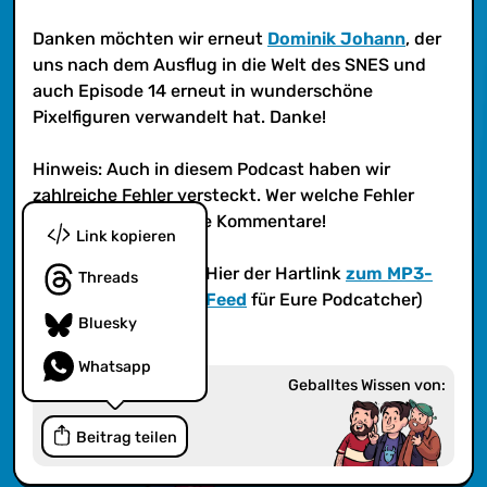
Danken möchten wir erneut
Dominik Johann
, der
uns nach dem Ausflug in die Welt des SNES und
auch Episode 14 erneut in wunderschöne
Pixelfiguren verwandelt hat. Danke!
Hinweis: Auch in diesem Podcast haben wir
zahlreiche Fehler versteckt. Wer welche Fehler
findet, ab damit in die Kommentare!
Link kopieren
(iTunes?
Ja! iTunes
! Hier der Hartlink
zum MP3-
Threads
Feed
bzw.
zum AAC-Feed
für Eure Podcatcher)
Bluesky
Whatsapp
Geballtes Wissen von:
Beitrag teilen