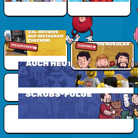
Jetzt sparen
NUKUVERSUM
WISSENSWERT
Zu den Reviews
Jetzt reinhören
SUPPORT
Scubs Zusatzwissen
Scubs Zusatzwissen