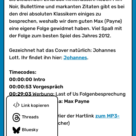
Spiel des Jahres 2012.
Noir, Bullettime und markanten Zitaten gibt es bei
den drei absoluten Klassikern einiges zu
besprechen, weshalb wir dem guten Max (Payne)
eine eigene Folge gewidmet haben. Viel Spaß mit
der Folge zum besten Spiel des Jahres 2012.
Gezeichnet hat das Cover natürlich: Johannes
Lott. Ihr findet ihn hier:
Johannes
.
Timecodes:
00:00:00 Intro
00:00:53 Vorgespräch
00:29:03
Werbung: Last of Us Folgenbesprechung
01:42:59 Hauptthema: Max Payne
Link kopieren
(iTunes?
Ja! iTunes
! Hier der Hartlink
zum MP3-
Threads
Feed
für Eure Podcatcher)
Bluesky