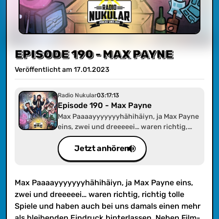
EPISODE 190 - MAX PAYNE
Veröffentlicht am
17
.
01
.
2023
Radio Nukular
03:17:13
Episode 190 - Max Payne
Max Paaaayyyyyyyhähihäiyn, ja Max Payne
eins, zwei und dreeeeei… waren richtig,
richtig tolle Spiele und haben auch bei uns
damals einen mehr als bleibenden
Jetzt anhören
Eindruck hinterlassen. Neben Film-Noir,
Bullettime und markanten Zitaten gibt es
bei den drei absoluten Klassikern einiges
Max Paaaayyyyyyyhähihäiyn, ja Max Payne eins,
zu besprechen, weshalb wir dem guten
zwei und dreeeeei… waren richtig, richtig tolle
Max (Payne) eine eigene Folge gewidmet
Spiele und haben auch bei uns damals einen mehr
haben. Viel Spaß mit der Folge zum besten
als bleibenden Eindruck hinterlassen. Neben Film-