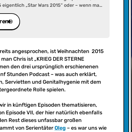
eigentlich „Star Wars 2015“ oder – wenn man
 DER STERNE ZWEITAUSENDUNDFÜNFZEHN!“ Wir
rsprünglich erschienenen Filmen aus dem
ren
st fünf Stunden Podcast – was auch erklärt,
Spiele, Bücher, Serien, Servietten und
t dem berühmten Star-Wars-Logo nur eine
le spielen.
bereits angesprochen, ist Weihnachten 2015
n man Chris ist „KRIEG DER STERNE
n den drei ursprünglich erschienenen
nf Stunden Podcast – was auch erklärt,
en, Servietten und Genitalhygenie mit dem
ergeordnete Rolle spielen.
ir in künftigen Episoden thematisieren,
n Episode VII, der hier natürlich ebenfalls
den Rest dieses unfassbar großen
tammt von Serientäter
Oleg
– es war uns wie