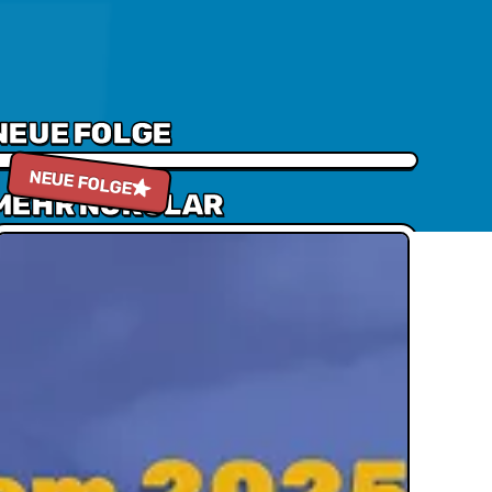
NEUE FOLGE
Episode 272 - Battle der Besten: Fahrzeuge der Popkultur
NEUE FOLGE
MEHR NUKULAR
Neuster Blog beitrag