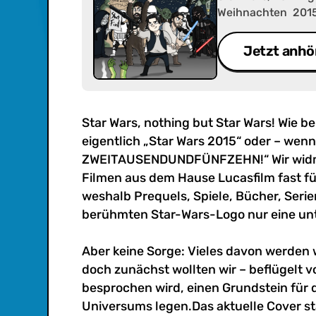
Weihnachten 2015 
Chris ist „KRIEG
widmen den drei u
Jetzt anhö
Hause Lucasfilm fa
weshalb Prequels, 
Genitalhygenie mi
untergeordnete Rol
Star Wars, nothing but Star Wars! Wie 
eigentlich „Star Wars 2015“ oder – wen
ZWEITAUSENDUNDFÜNFZEHN!“ Wir widme
Filmen aus dem Hause Lucasfilm fast fü
weshalb Prequels, Spiele, Bücher, Seri
berühmten Star-Wars-Logo nur eine unt
Aber keine Sorge: Vieles davon werden w
doch zunächst wollten wir – beflügelt vo
besprochen wird, einen Grundstein für 
Universums legen.Das aktuelle Cover s