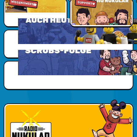
WISSENSWERT
Zu den Reviews
Jetzt reinhören
SUPPORT
Scubs Zusatzwissen
Scubs Zusatzwissen