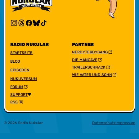
RADIO NUKULAR
PARTNER
NERDYTERDYGANG
STARTSEITE
DIE MANCAVE
BLOG
TRAILERSCHNACK
EPISODEN
WIE VATER UND SOHN
NUKUVERSUM
FORUM
SUPPORT
RSS
© 2026 Radio Nukular
Datenschutz
Impressum