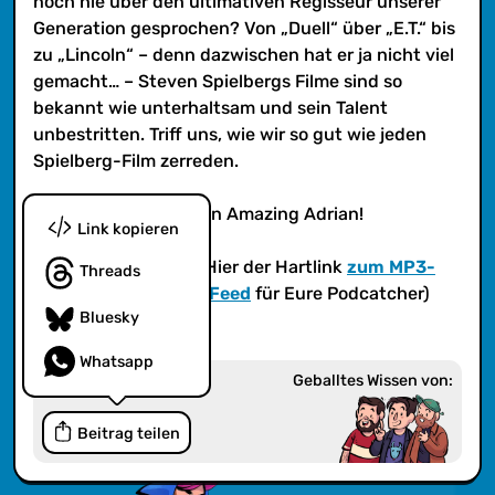
noch nie über den ultimativen Regisseur unserer
gut wie jeden Spielberg-Film zerreden.
Generation gesprochen? Von „Duell“ über „E.T.“ bis
zu „Lincoln“ – denn dazwischen hat er ja nicht viel
gemacht… – Steven Spielbergs Filme sind so
bekannt wie unterhaltsam und sein Talent
unbestritten. Triff uns, wie wir so gut wie jeden
Spielberg-Film zerreden.
Das Cover stammt von Amazing Adrian!
Link kopieren
(iTunes?
Ja! iTunes
! Hier der Hartlink
zum MP3-
Threads
Feed
bzw.
zum AAC-Feed
für Eure Podcatcher)
Bluesky
Whatsapp
Geballtes Wissen von:
Beitrag teilen