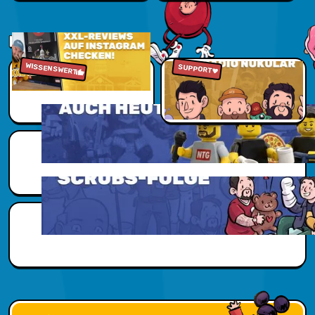
Jetzt sparen
NUKUVERSUM
WISSENSWERT
Zu den Reviews
Jetzt reinhören
SUPPORT
Scubs Zusatzwissen
Scubs Zusatzwissen