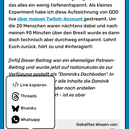
zurück, hört zu und #interagiert!
nicht. Viel Spaß!
das alles ein wenig tiefenentspannt. Als kleines
Experiment habe ich diese Aufzeichnung von QDD
live
über meinen Twitch-Account
gestreamt. Um
die 20 Menschen waren nächtens dabei und nach
meinen 90 Minuten über den Brexit wurde es dann
doch technisch aber durchweg entspannt. Lehnt
Euch zurück, hört zu und #interagiert!
[Info] Dieser Beitrag war ein ehemaliger Patreon-
Beitrag und wurde jetzt auf radionukular.de zur
Verfügung gestellt als "Dominiks Dachboden". In
diesem Feed findet ihr alle Inhalte die Dominik
Link kopieren
alleine erstellte und/oder noch erstellen
wird. Klingt kompliziert - ist es aber
Threads
nicht. Viel Spaß!
Bluesky
Whatsapp
Geballtes Wissen von: