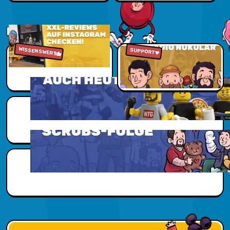
Jetzt sparen
NUKUVERSUM
WISSENSWERT
Zu den Reviews
Jetzt reinhören
SUPPORT
Scubs Zusatzwissen
Scubs Zusatzwissen