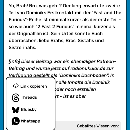
wird. Klingt kompliziert - ist es aber
Yo, Brah! Bro, was geht? Der lang erwartete zweite
nicht. Viel Spaß!
Teil von Dominiks Erstkontakt mit der "Fast and the
Furious"-Reihe ist minimal kürzer als der erste Teil -
so wie auch "2 Fast 2 Furious" minimal kürzer als
der Originalfilm ist. Sein Urteil könnte Euch
überraschen, liebe Brahs, Bros, Sistahs und
Sistrerinahs.
[Info] Dieser Beitrag war ein ehemaliger Patreon-
Beitrag und wurde jetzt auf radionukular.de zur
Verfügung gestellt als "Dominiks Dachboden". In
diesem Feed findet ihr alle Inhalte die Dominik
Link kopieren
alleine erstellte und/oder noch erstellen
wird. Klingt kompliziert - ist es aber
Threads
nicht. Viel Spaß!
Bluesky
Whatsapp
Geballtes Wissen von: