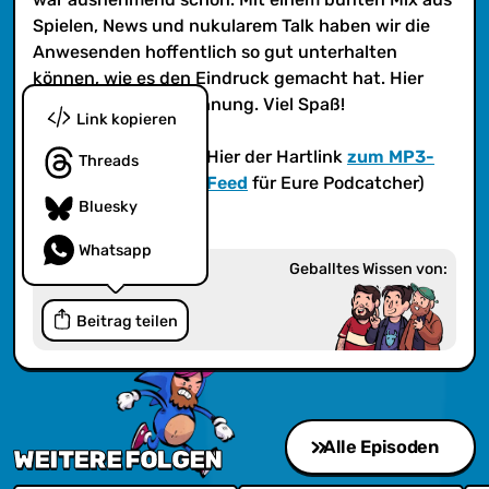
Spielen, News und nukularem Talk haben wir die
Anwesenden hoffentlich so gut unterhalten
können, wie es den Eindruck gemacht hat. Hier
folgt die Liveaufzeichnung. Viel Spaß!
Link kopieren
(iTunes?
Ja! iTunes
! Hier der Hartlink
zum MP3-
Threads
Feed
bzw.
zum AAC-Feed
für Eure Podcatcher)
Bluesky
Whatsapp
Geballtes Wissen von:
Beitrag teilen
Alle Episoden
WEITERE FOLGEN