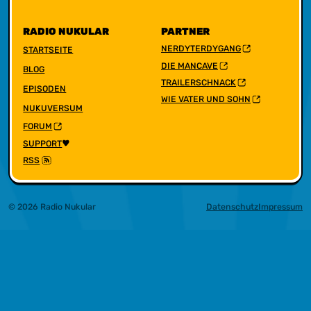
RADIO NUKULAR
PARTNER
NERDYTERDYGANG
STARTSEITE
DIE MANCAVE
BLOG
TRAILERSCHNACK
EPISODEN
WIE VATER UND SOHN
NUKUVERSUM
FORUM
SUPPORT
RSS
© 2026 Radio Nukular
Datenschutz
Impressum