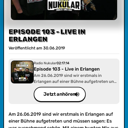
EPISODE 103 - LIVE IN
ERLANGEN
Veröffentlicht am
30
.
06
.
2019
Radio Nukular
02:17:14
Episode 103 - Live in Erlangen
Am 26.06.2019 sind wir erstmals in
Erlangen auf einer Bühne aufgetreten und
müssen sagen: Es war ausnehmend schön.
Mit einem bunten Mix aus Spielen, News
Jetzt anhören
und nukularem Talk haben wir die
Anwesenden hoffentlich so gut
unterhalten können, wie es den Eindruck
Am 26.06.2019 sind wir erstmals in Erlangen auf
gemacht hat. Hier folgt die
einer Bühne aufgetreten und müssen sagen: Es
Liveaufzeichnung. Viel Spaß!
war ausnehmend schön. Mit einem bunten Mix aus