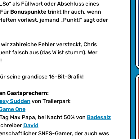
 „So“ als Füllwort oder Abschluss eines
 Für
Bonuspunkte
trinkt Ihr auch, wenn
ften vorliest, jemand „Punkt!“ sagt oder
ir zahlreiche Fehler versteckt, Chris
ent falsch aus (das W ist stumm). Wer
!
für seine grandiose 16-Bit-Grafik!
en Gastsprechern:
exy Sudden
von Trailerpark
Game One
i Tag Max Papa, bei Nacht 50% von
Badesalz
chreiber
David
denschaftlicher SNES-Gamer, der auch was