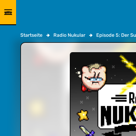
Startseite
Radio Nukular
Episode 5: Der S