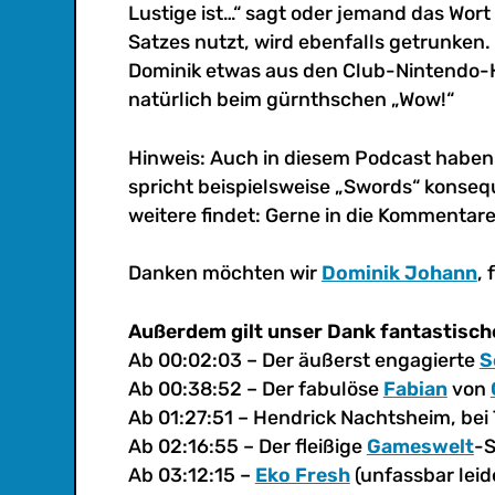
Lustige ist…“ sagt oder jemand das Wort
Satzes nutzt, wird ebenfalls getrunken.
Dominik etwas aus den Club-Nintendo-He
natürlich beim gürnthschen „Wow!“
Hinweis: Auch in diesem Podcast haben w
spricht beispielsweise „Swords“ konsequ
weitere findet: Gerne in die Kommentare
Danken möchten wir
Dominik Johann
, 
Außerdem gilt unser Dank fantastisch
Ab 00:02:03 – Der äußerst engagierte
S
Ab 00:38:52 – Der fabulöse
Fabian
von
Ab 01:27:51 – Hendrick Nachtsheim, be
Ab 02:16:55 – Der fleißige
Gameswelt
-S
Ab 03:12:15 –
Eko Fresh
(unfassbar lei