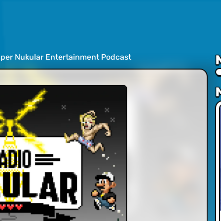
uper Nukular Entertainment Podcast