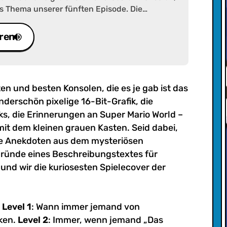
das Thema unserer fünften Episode. Die
ige 16-Bit-Grafik, die bekannten Ohrwurmtitel
ie Erinnerungen an Super Mario World – es gibt
ren
Erfahrungen mit dem kleinen grauen Kasten.
ten und besten Konsolen, die es je gab ist das
derschön pixelige 16-Bit-Grafik, die
s, die Erinnerungen an Super Mario World –
it dem kleinen grauen Kasten. Seid dabei,
re Anekdoten aus dem mysteriösen
bgründe eines Beschreibungstextes für
nd wir die kuriosesten Spielecover der
:
Level 1
: Wann immer jemand von
ken.
Level 2
: Immer, wenn jemand „Das