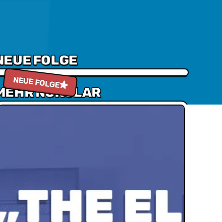
NEUE FOLGE
Episode 272 - Battle der Besten: Fahrzeuge der Popkultur
NEUE FOLGE
MEHR NUKULAR
Neuster Blog beitrag