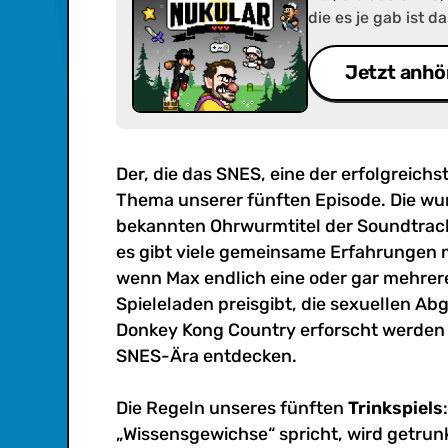
die es je gab ist 
wunderschön pixel
der Soundtracks, d
Jetzt anhö
viele gemeinsame 
Der, die das SNES, eine der erfolgreichs
Thema unserer fünften Episode. Die wun
bekannten Ohrwurmtitel der Soundtrack
es gibt viele gemeinsame Erfahrungen m
wenn Max endlich eine oder gar mehre
Spieleladen preisgibt, die sexuellen A
Donkey Kong Country erforscht werden u
SNES-Ära entdecken.
Die Regeln unseres fünften
Trinkspiels
„Wissensgewichse“ spricht, wird getrun