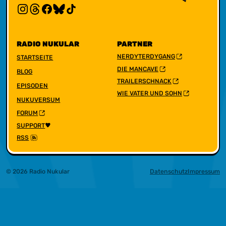
RADIO NUKULAR
PARTNER
NERDYTERDYGANG
STARTSEITE
DIE MANCAVE
BLOG
TRAILERSCHNACK
EPISODEN
WIE VATER UND SOHN
NUKUVERSUM
FORUM
SUPPORT
RSS
© 2026 Radio Nukular
Datenschutz
Impressum