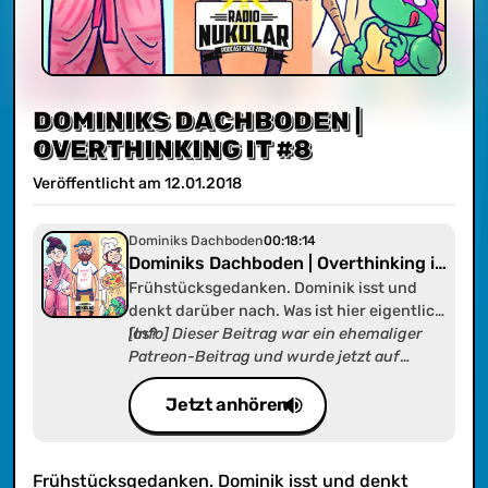
DOMINIKS DACHBODEN |
OVERTHINKING IT #8
Veröffentlicht am
12
.
01
.
2018
Dominiks Dachboden
00:18:14
Dominiks Dachboden | Overthinking it
#8
Frühstücksgedanken. Dominik isst und
denkt darüber nach. Was ist hier eigentlich
los?
[Info] Dieser Beitrag war ein ehemaliger
Patreon-Beitrag und wurde jetzt auf
radionukular.de zur Verfügung gestellt als
"Dominiks Dachboden". In diesem Feed
Jetzt anhören
findet ihr alle Inhalte die Dominik alleine
erstellte und/oder noch erstellen
wird. Klingt kompliziert - ist es aber
Frühstücksgedanken. Dominik isst und denkt