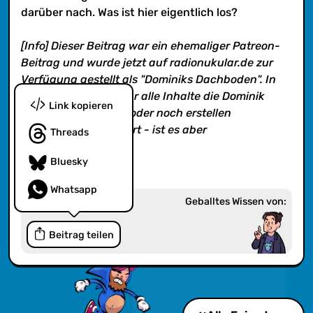
nicht. Viel Spaß!
darüber nach. Was ist hier eigentlich los?
[Info] Dieser Beitrag war ein ehemaliger Patreon-
Beitrag und wurde jetzt auf radionukular.de zur
Verfügung gestellt als "Dominiks Dachboden". In
diesem Feed findet ihr alle Inhalte die Dominik
Link kopieren
alleine erstellte und/oder noch erstellen
wird. Klingt kompliziert - ist es aber
Threads
nicht. Viel Spaß!
Bluesky
Whatsapp
Geballtes Wissen von:
Beitrag teilen