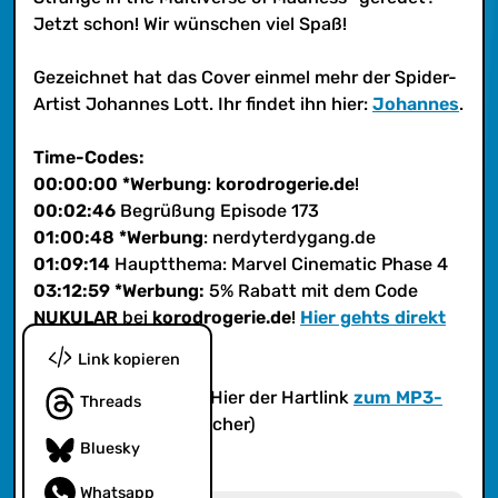
Jetzt schon! Wir wünschen viel Spaß!
Gezeichnet hat das Cover einmel mehr der Spider-
Artist Johannes Lott. Ihr findet ihn hier:
Johannes
.
Time-Codes:
00:00:00 *Werbung
:
korodrogerie.de
!
00:02:46
Begrüßung Episode 173
01:00:48 *Werbung
: nerdyterdygang.de
01:09:14
Hauptthema: Marvel Cinematic Phase 4
03:12:59 *Werbung:
5% Rabatt mit dem Code
NUKULAR
bei
korodrogerie.de
!
Hier gehts direkt
zu KoRo!
Link kopieren
(iTunes?
Ja! iTunes
! Hier der Hartlink
zum MP3-
Threads
Feed
für Eure Podcatcher)
Bluesky
Whatsapp