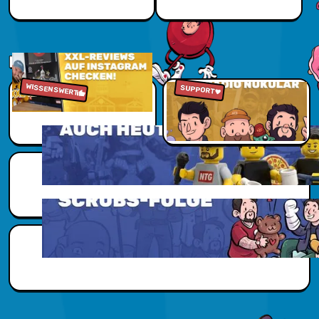
Jetzt sparen
NUKUVERSUM
WISSENSWERT
Zu den Reviews
Jetzt reinhören
SUPPORT
Scubs Zusatzwissen
Scubs Zusatzwissen