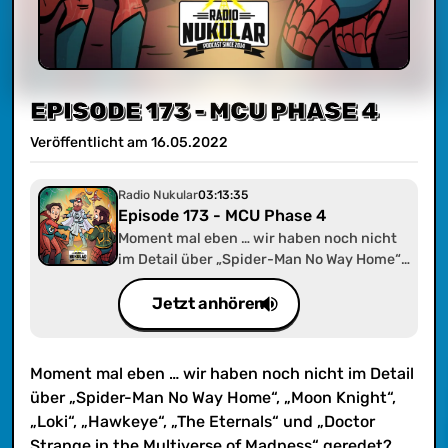
EPISODE 173 - MCU PHASE 4
Veröffentlicht am
16
.
05
.
2022
Radio Nukular
03:13:35
Episode 173 - MCU Phase 4
Moment mal eben … wir haben noch nicht
im Detail über „Spider-Man No Way Home“,
„Moon Knight“, „Loki“, „Hawkeye“, „The
Eternals“ und „Doctor Strange in the
Jetzt anhören
Multiverse of Madness“ geredet? Jetzt
schon! Wir wünschen viel Spaß!
Moment mal eben … wir haben noch nicht im Detail
über „Spider-Man No Way Home“, „Moon Knight“,
„Loki“, „Hawkeye“, „The Eternals“ und „Doctor
Strange in the Multiverse of Madness“ geredet?