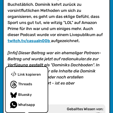
nicht. Viel Spaß!
Buchstäblich. Dominik kehrt zurück zu
vorsintflutlichen Methoden um sich zu
organisieren, es geht um das eklige Gefühl, dass
Sport uns gut tut, wie witzig "LOL" auf Amazon
Prime für ihn war und um einiges mehr. Auch
dieser Podcast wurde vor einem Livepublikum auf
twitch.tv/casualn00b
aufgezeichnet.
[Info] Dieser Beitrag war ein ehemaliger Patreon-
Beitrag und wurde jetzt auf radionukular.de zur
Verfügung gestellt als "Dominiks Dachboden". In
diesem Feed findet ihr alle Inhalte die Dominik
Link kopieren
alleine erstellte und/oder noch erstellen
wird. Klingt kompliziert - ist es aber
Threads
nicht. Viel Spaß!
Bluesky
Whatsapp
Geballtes Wissen von: