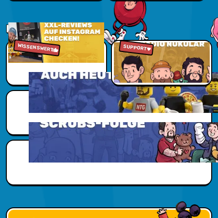
Jetzt sparen
NUKUVERSUM
WISSENSWERT
Zu den Reviews
Jetzt reinhören
SUPPORT
Scubs Zusatzwissen
Scubs Zusatzwissen